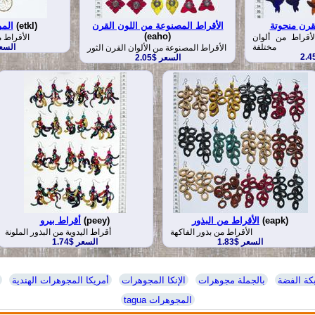
لقرن منحوتة
الأقراط المصنوعة من اللون القرن
(etkl)
الم
(eaho)
لأقراط من ألوان
الأقراط 
مختلفة
السعر 
الأقراط المصنوعة من الألوان القرن الثور
السعر $2.05
(eapk)
الأقراط من البذور
(peey)
أقراط بيرو
الأقراط من بذور الفاكهة
أقراط اليدوية من البذور الملونة
السعر $1.83
السعر $1.74
بكة الفضة
بالجملة مجوهرات
الإنكا المجوهرات
أمريكا المجوهرات الهندية
tagua المجوهرات