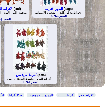
(eags)
البذور الأقراط
(eatl)
الأقراط ا
الأقراط مع لون البذور الصغيرة الاستوائية
منحوتة الثور القرن ا
السعر $1.75
السعر $2.45
(pefa)
أقراط بذرة بيرو
أقراط البذور الطبيعية الملونة من بيرو
السعر $1.74
الأقراط حجر
أقراط للنساء
الزجاج والمجوهرات
الإنكا أقراط
الأل