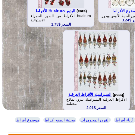
وضوع الأقراط
(eare)
الأقراط Huairuro البذور
من الخيط الأبيض وبذور
الأقراط من البذور الحمراء huairuro
$3.24
الاستوائية
السعر $1.75
(peaq)
السيراميك الأقراط العرقية
الأقراط العرقية السيراميك بيرو، نماذج
مختلفة
السعر $2.01
أزياء أقراط.
القرن المجوهرات
محلية الصنع أقراط
موضوع أقراط