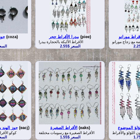
أقراط مورانو
(piee)
بيدرا الأقراط حجر
(coza)
جوز
ضة مع زجاج مورانو
الأقراط الألبكة بالحجارة بيدرا
السعر $2.55
السعر 
لؤلؤ الموضوع
(eaks)
الأقراط الصغيرة
(eacj)
جوز الهند 
ن اللؤلؤ والأقراط
الأقراط الصغيرة مع رسومات مختلفة
كوكو الأقر
السعر $1.55
السعر 