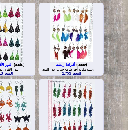
(peev)
أقراط ريشة
(eadc)
الثور ال
ريشة ملونة أقراط مع حبات جوز الهند.
الثور القرن لو
السعر $1.75
السعر $2.51