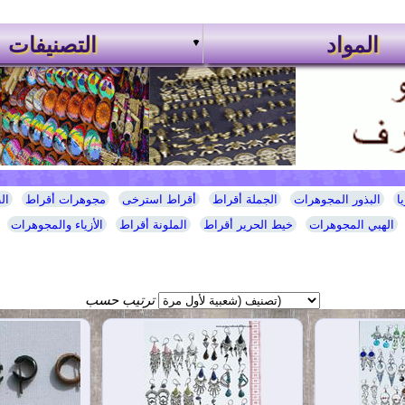
المواد
التصنيفات
ا
البذور المجوهرات
الجملة أقراط
أقراط استرخى
مجوهرات أقراط
ال
الهبي المجوهرات
خيط الحرير أقراط
الملونة أقراط
الأزياء والمجوهرات
ترتيب حسب