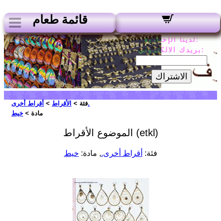
قائمة طعام
لدينا الإخبارية:
بريدك الالكتروني:
الاشتراك
أقراط أخرى.
فئة >
الأقراط
>
مادة >
خيط
الموضوع الأقراط (etkl)
فئة:
أقراط أخرى.
, مادة:
خيط