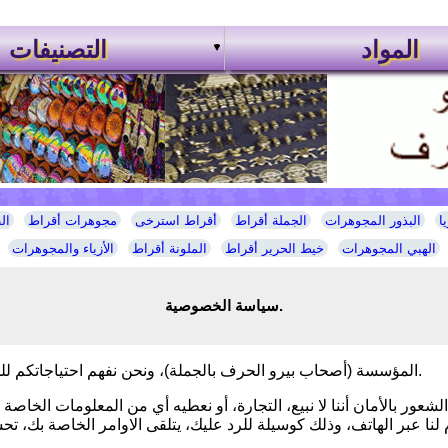
المواد
التصنيفات
ا
البذور المجوهرات
الجملة أقراط
أقراط استرخى
مجوهرات أقراط
ال
الهبي المجوهرات
خيط الحرير أقراط
الملونة أقراط
الأزياء والمجوهرات
سياسة الخصوصية.
في C2A المؤسسة (أصحاب بيرو الحرف بالجملة)، ونحن نفهم احتياجاتكم للخصوصية ونشعر بالقلق إزاء استخدام المعلومات الخاصة بك.
شعور بالأمان أننا لا نبيع، التجارة، أو نعطيه أي من المعلومات الخاصة
نا عبر الهاتف، وذلك كوسيلة للرد عليك، يتلقى الاوامر الخاصة بك، تح