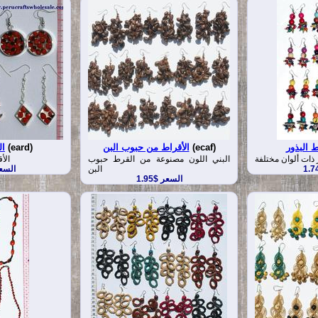
 البذور
(ecaf)
الأقراط من حبوب البن
(eard)
ال
 ذات ألوان مختلفة
البني اللون مصنوعة من القرط حبوب
الأ
البن
السعر 
السعر $1.95