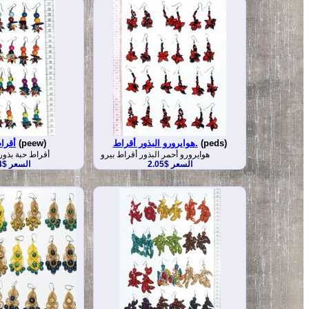
(peds)
هوايرورو البذور أقراط.
(peew)
أقراط
هوايرورو أحمر البذور أقراط بيرو
أقراط حبة بذور
السعر $2.05
السعر $1.74