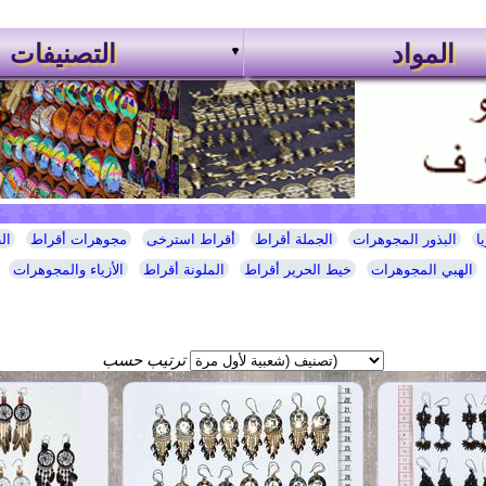
المواد
التصنيفات
ا
البذور المجوهرات
الجملة أقراط
أقراط استرخى
مجوهرات أقراط
ال
الهبي المجوهرات
خيط الحرير أقراط
الملونة أقراط
الأزياء والمجوهرات
ترتيب حسب