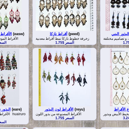
لبذور البني
(peed)
أقراط نازكا
(easw)
الأقراط
، و تصاميم مختلفة
زخرفة خطوط نازكا نمط أقراط معدنية
الأقراط الموض
السعر $1.75
السعر 
 الأقراط
(reyu)
الأقراط لون البذور
(eare)
الأقراط Huairuro البذور
خيط الأبيض وبذور
الأقراط المصنوعة من بذور اللون
الأقراط م
السعر $1.75
السعر 