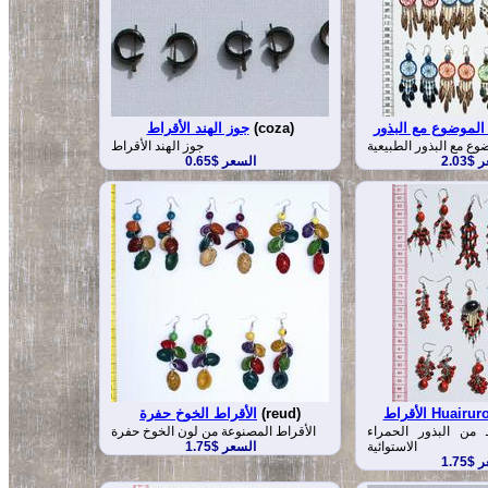
 الموضوع مع البذور
(coza)
جوز الهند الأقراط
وع مع البذور الطبيعية
جوز الهند الأقراط
$2.03
السعر $0.65
(reud)
الأقراط الخوخ حفرة
ن البذور الحمراء huairuro
الأقراط المصنوعة من لون الخوخ حفرة
الاستوائية
السعر $1.75
$1.75