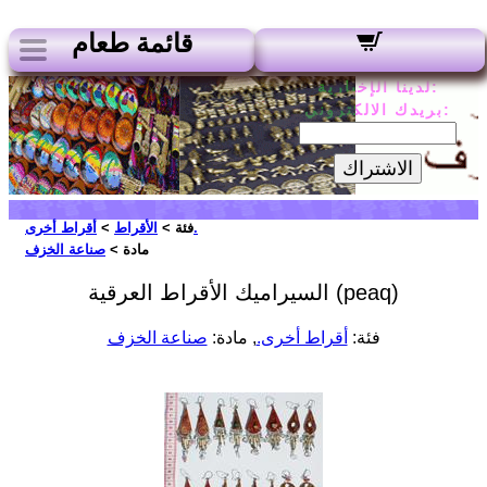
قائمة طعام
لدينا الإخبارية:
بريدك الالكتروني:
الاشتراك
أقراط أخرى.
فئة >
الأقراط
>
مادة >
صناعة الخزف
السيراميك الأقراط العرقية (peaq)
فئة:
أقراط أخرى.
, مادة:
صناعة الخزف