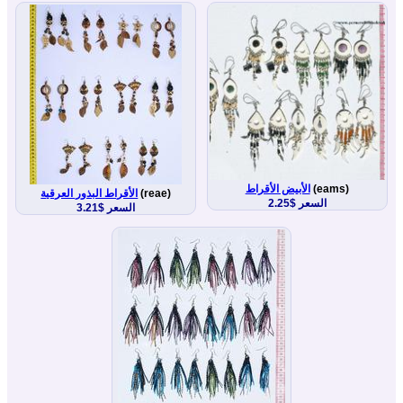
(eams)
الأبيض الأقراط
(reae)
الأقراط البذور العرقية
السعر $2.25
السعر $3.21