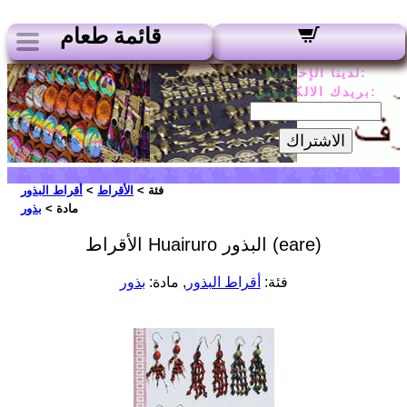
قائمة طعام
لدينا الإخبارية:
بريدك الالكتروني:
الاشتراك
فئة >
الأقراط
>
أقراط البذور
مادة >
بذور
الأقراط Huairuro البذور (eare)
فئة:
أقراط البذور
, مادة:
بذور