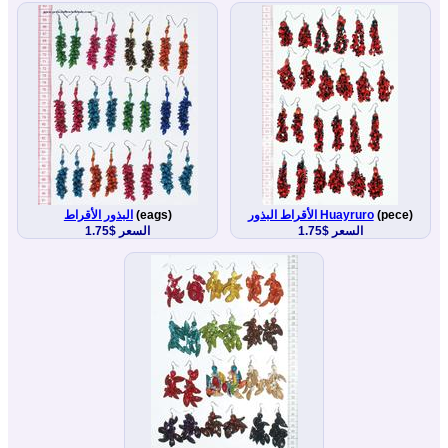
(pece)
الأقراط البذور Huayruro
(eags)
البذور الأقراط
السعر $1.75
السعر $1.75