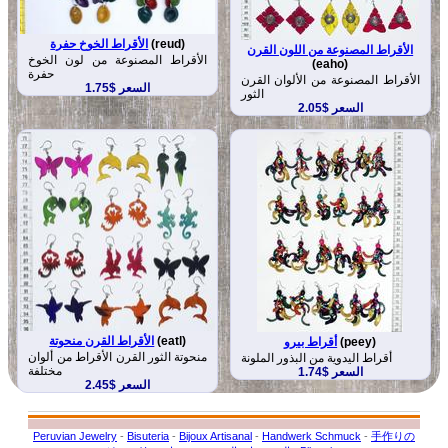
(reud)
الأقراط الخوخ حفرة
الأقراط المصنوعة من اللون القرن
الأقراط المصنوعة من لون الخوخ
(eaho)
حفرة
الأقراط المصنوعة من الألوان القرن
السعر $1.75
الثور
السعر $2.05
(eatl)
الأقراط القرن منحوتة
(peey)
أقراط بيرو
منحوتة الثور القرن الأقراط من ألوان
أقراط اليدوية من البذور الملونة
مختلفة
السعر $1.74
السعر $2.45
Peruvian Jewelry
-
Bisuteria
-
Bijoux Artisanal
-
Handwerk Schmuck
-
手作りの