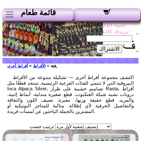
قائمة طعام
لدينا الإخبارية:
بريدك الالكتروني:
الاشتراك
أقراط أخرى.
فئة >
الأقراط
>
اكتشف مجموعة أقراط أخرى — تشكيلة متنوعة من الأقراط
البيروفية التي لا تنتمي للفئات الفرعية الرئيسية. ستجد قطعًا مثل
Inca Alpaca Silver، تصاميم خشبية على طراز Rasta، أقراط
دروبات تشبه شبكة العنكبوت، قطع صغيرة متدلية، أنماط إثنية،
والمزيد. قطع خفيفة وزنها، معبرة، تضيف اللون والثقافة
والتفاصيل الحرفية لأي إطلالة. مثالية للمتاجر البوتيكية أو
المشترين بالجملة الباحثين عن لمسات فريدة.
ترتيب حسب