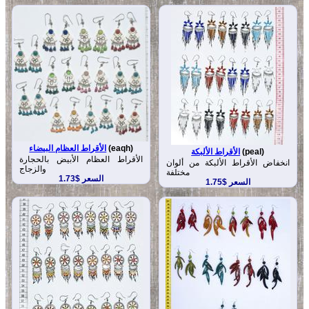
(eaqh)
الأقراط العظام البيضاء
(peal)
الأقراط الألبكة
الأقراط العظام الأبيض بالحجارة
انخفاض الأقراط الألبكة من ألوان
والزجاج
مختلفة
السعر $1.73
السعر $1.75