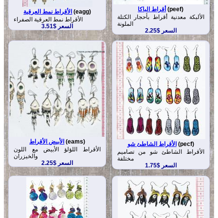
(peef)
أقراط الباكا
(eagg)
الأقراط نمط العرقية
الألبكة معدنية أقراط بأحجار الكتلة
الأقراط نمط العرقية الصفراء
الملونة
السعر $3.51
السعر $2.25
(eams)
الأبيض الأقراط
(pecf)
الأقراط الشاطئ شو
الأقراط اللؤلؤ الأبيض مع اللون
الأقراط الشاطئ شو من تصاميم
والخيزران
مختلفة
السعر $2.25
السعر $1.75