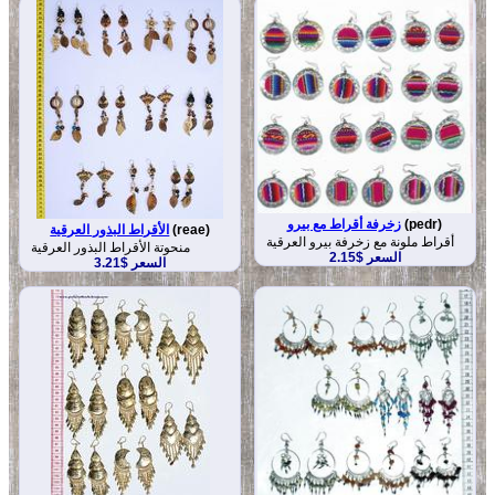
(pedr)
زخرفة أقراط مع بيرو
(reae)
الأقراط البذور العرقية
أقراط ملونة مع زخرفة بيرو العرقية
منحوتة الأقراط البذور العرقية
السعر $2.15
السعر $3.21