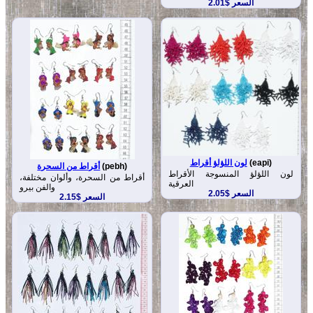
السعر $2.01
(eapi)
لون اللؤلؤ أقراط
(pebh)
أقراط من السحرة
لون اللؤلؤ المنسوجة الأقراط
أقراط من السحرة، وألوان مختلفة،
العرقية
والفن بيرو
السعر $2.05
السعر $2.15