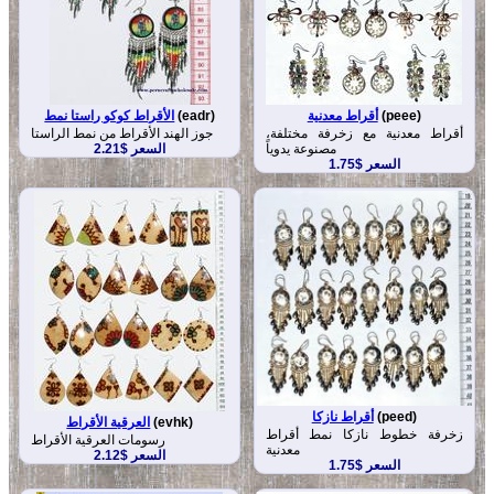
(peee)
أقراط معدنية
(eadr)
الأقراط كوكو راستا نمط
أقراط معدنية مع زخرفة مختلفة،
جوز الهند الأقراط من نمط الراستا
مصنوعة يدوياً
السعر $2.21
السعر $1.75
(peed)
أقراط نازكا
(evhk)
العرقية الأقراط
زخرفة خطوط نازكا نمط أقراط
رسومات العرقية الأقراط
معدنية
السعر $2.12
السعر $1.75