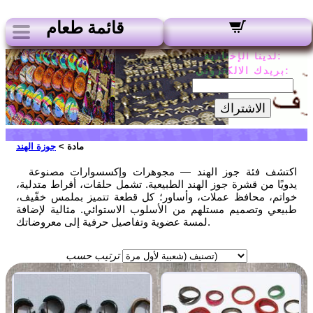
قائمة طعام
لدينا الإخبارية:
بريدك الالكتروني:
الاشتراك
مادة >
جوزة الهند
اكتشف فئة جوز الهند — مجوهرات وإكسسوارات مصنوعة
يدويًا من قشرة جوز الهند الطبيعية. تشمل حلقات، أقراط متدلية،
خواتم، محافظ عملات، وأساور؛ كل قطعة تتميز بملمس خفّيف،
طبيعي وتصميم مستلهم من الأسلوب الاستوائي. مثالية لإضافة
لمسة عضوية وتفاصيل حرفية إلى معروضاتك.
ترتيب حسب