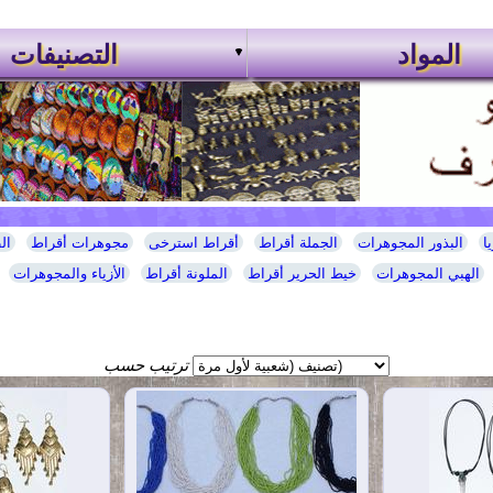
المواد
التصنيفات
ا
البذور المجوهرات
الجملة أقراط
أقراط استرخى
مجوهرات أقراط
ال
الهبي المجوهرات
خيط الحرير أقراط
الملونة أقراط
الأزياء والمجوهرات
ترتيب حسب