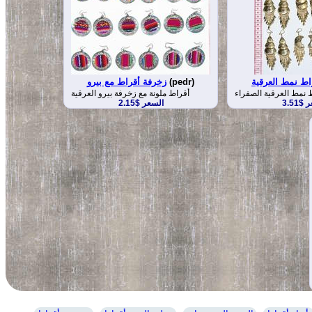
راط نمط العرقية
(pedr)
زخرفة أقراط مع بيرو
ط نمط العرقية الصفراء
أقراط ملونة مع زخرفة بيرو العرقية
$3.51
السعر $2.15