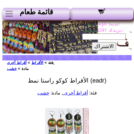
قائمة طعام
لدينا الإخبارية:
بريدك الالكتروني:
الاشتراك
أقراط أخرى.
فئة >
الأقراط
>
مادة >
خشب
الأقراط كوكو راستا نمط (eadr)
فئة:
أقراط أخرى.
, مادة:
خشب