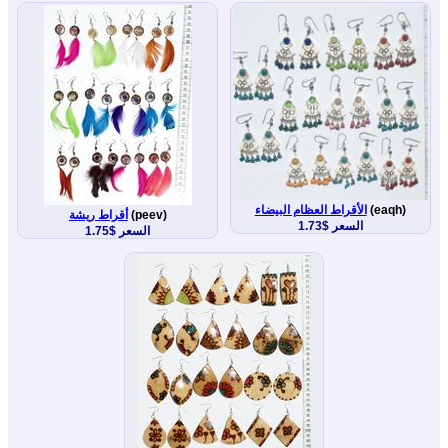
(eaqh)
الأقراط العظام البيضاء
(peev)
أقراط ريشة
السعر $1.73
السعر $1.75