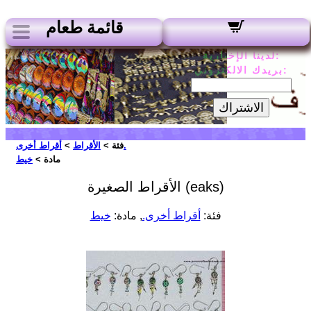
قائمة طعام
لدينا الإخبارية:
بريدك الالكتروني:
الاشتراك
أقراط أخرى.
فئة >
الأقراط
>
مادة >
خيط
الأقراط الصغيرة (eaks)
فئة:
أقراط أخرى.
, مادة:
خيط