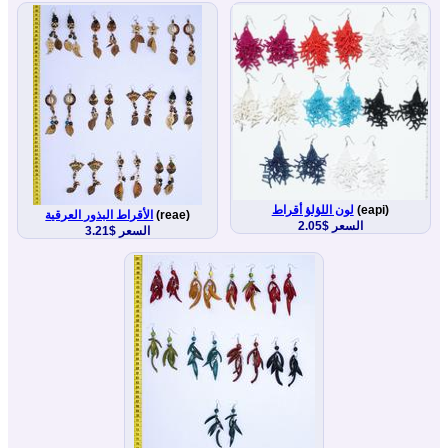
(eapi)
لون اللؤلؤ أقراط
(reae)
الأقراط البذور العرقية
السعر $2.05
السعر $3.21