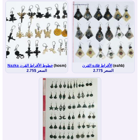
(eahb)
الأقراط قلادة القرن
(hosm)
Nazka خطوط الأقراط القرن
السعر $2.77
السعر $2.75