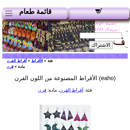
قائمة طعام
لدينا الإخبارية:
بريدك الالكتروني:
الاشتراك
فئة >
الأقراط
>
أقراط القرن
مادة >
قرن
الأقراط المصنوعة من اللون القرن (eaho)
فئة:
أقراط القرن
, مادة:
قرن