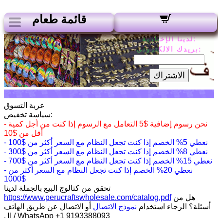
قائمة طعام
لدينا الإخبارية:
بريدك الالكتروني:
الاشتراك
عربة التسوق
سياسة تخفيض:
- نحن رسوم إضافية $5 التعامل مع الرسوم إذا كنت من أجل كمية
أقل من $10
- نعطي 5% الخصم إذا كنت تجعل النظام مع السعر أكثر من $100
- نعطي 8% الخصم إذا كنت تجعل النظام مع السعر أكثر من $300
- نعطي 15% الخصم إذا كنت تجعل النظام مع السعر أكثر من $700
- نعطي 20% الخصم إذا كنت تجعل النظام مع السعر أكثر من
$1000
تحقق من كتالوج البيع بالجملة لدينا
هل من
https://www.perucraftswholesale.com/catalog.pdf
أسئلة؟ الرجاء استخدام
نموذج الاتصال
أو الاتصال عن طريق الهاتف
/ ال WhatsApp +1 9193388093