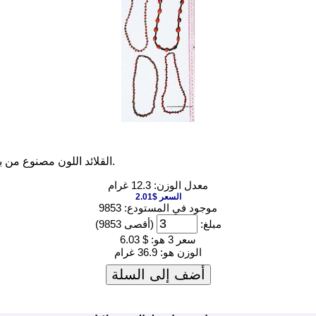
القلائد اللون مصنوع من بذور الاستوائية ، يدويا في بيرو. تصاميم المجوهرات المصنوعة يدويا.
معدل الوزن: 12.3 غرام
السعر $2.01
موجود في المستودع: 9853
مبلغ:
(أقصى 9853)
سعر 3 هو:
$ 6.03
الوزن هو:
36.9 غرام
أضف إلى السلة