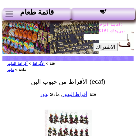
قائمة طعام
لدينا الإخبارية:
بريدك الالكتروني:
الاشتراك
فئة >
الأقراط
>
أقراط البذور
مادة >
بذور
الأقراط من حبوب البن (ecaf)
فئة:
أقراط البذور
, مادة:
بذور