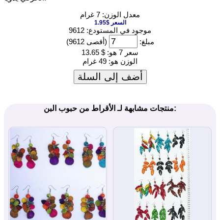
معدل الوزن: 7 غرام
السعر $1.95
موجود في المستودع: 9612
مبلغ:
(أقصى 9612)
سعر 7 هو:
$ 13.65
الوزن هو:
49 غرام
أضف إلى السلة
منتجات مشابهة لـ الأقراط من حبوب البن: