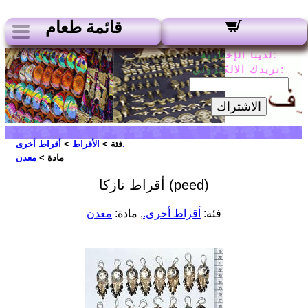
قائمة طعام
لدينا الإخبارية:
بريدك الالكتروني:
الاشتراك
أقراط أخرى.
فئة >
الأقراط
>
مادة >
معدن
أقراط نازكا (peed)
فئة:
أقراط أخرى.
, مادة:
معدن