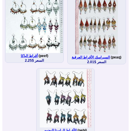
(peef)
أقراط الباكا
(peaq)
السيراميك الأقراط العرقية
السعر $2.25
السعر $2.01
(pebj)
الأقراط الراستا الوجوه