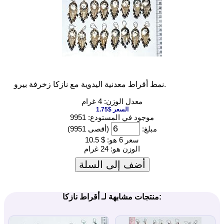
نمط أقراط معدنية اليدوية مع نازكا زخرفة بيرو.
معدل الوزن: 4 غرام
السعر $1.75
موجود في المستودع: 9951
مبلغ:
(أقصى 9951)
سعر 6 هو:
$ 10.5
الوزن هو:
24 غرام
أضف إلى السلة
منتجات مشابهة لـ أقراط نازكا: