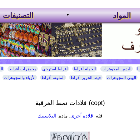
المواد
التصنيفات
ا
البذور المجوهرات
الجملة أقراط
أقراط استرخى
مجوهرات أقراط
ال
الهبي المجوهرات
خيط الحرير أقراط
الملونة أقراط
الأزياء والمجوهرات
قلادات نمط العرقية (copt)
فئة:
قلادة أخرى
, مادة:
البلاستيك