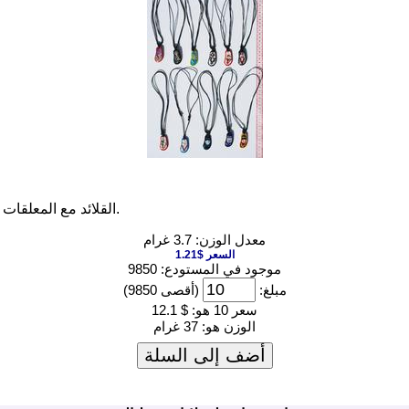
القلائد مع المعلقات من نمط العرقية. فريدة من نوعها الأفكار المجوهرات محلية الصنع.
معدل الوزن: 3.7 غرام
السعر $1.21
موجود في المستودع: 9850
مبلغ:
(أقصى 9850)
سعر 10 هو:
$ 12.1
الوزن هو:
37 غرام
أضف إلى السلة