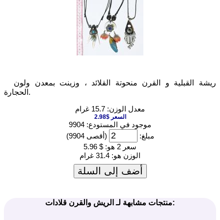
ريشة القبلية و القرن منحوتة القلائد ، وزينت بمعدن ولون
الحجارة.
معدل الوزن: 15.7 غرام
السعر $2.98
موجود في المستودع: 9904
مبلغ:
(أقصى 9904)
سعر 2 هو:
$ 5.96
الوزن هو:
31.4 غرام
أضف إلى السلة
منتجات مشابهة لـ الريش والقرن قلادات: