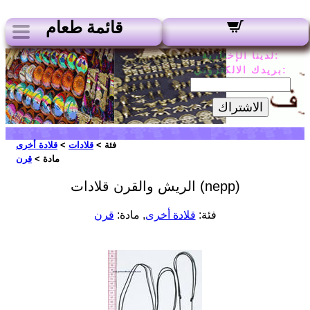
قائمة طعام
لدينا الإخبارية:
بريدك الالكتروني:
الاشتراك
فئة >
قلادات
>
قلادة أخرى
مادة >
قرن
الريش والقرن قلادات (nepp)
فئة:
قلادة أخرى
, مادة:
قرن