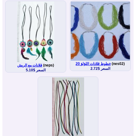
(nes02)
20 خطوط قلادات اللؤلؤ
(neps)
قلادات مع الريش
السعر $2.72
السعر $5.10