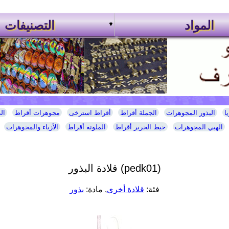
المواد
التصنيفات
ا
البذور المجوهرات
الجملة أقراط
أقراط استرخى
مجوهرات أقراط
ال
الهبي المجوهرات
خيط الحرير أقراط
الملونة أقراط
الأزياء والمجوهرات
قلادة البذور (pedk01)
فئة:
قلادة أخرى
, مادة:
بذور