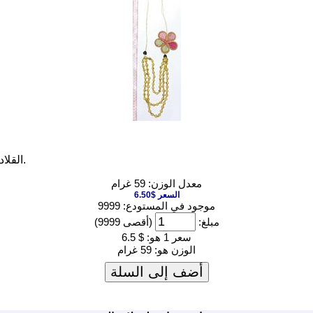
القلادة من ناحية الصياغة مع البذور الاستوائية جولة وزهرة توكويلا سترو.
معدل الوزن: 59 غرام
السعر $6.50
موجود في المستودع: 9999
مبلغ:
(أقصى 9999)
سعر 1 هو:
$ 6.5
الوزن هو:
59 غرام
أضف إلى السلة