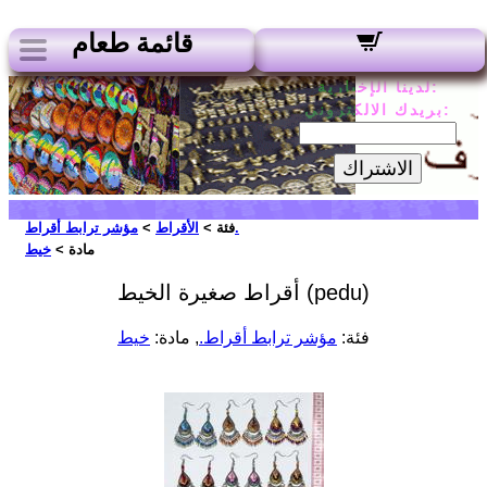
قائمة طعام
لدينا الإخبارية:
بريدك الالكتروني:
الاشتراك
مؤشر ترابط أقراط.
فئة >
الأقراط
>
مادة >
خيط
أقراط صغيرة الخيط (pedu)
فئة:
مؤشر ترابط أقراط.
, مادة:
خيط