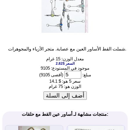
شملت القط الأساور العين مع عصابة. متجر الأزياء والمجوهرات.
معدل الوزن: 15 غرام
السعر $2.82
موجود في المستودع: 9105
مبلغ:
(أقصى 9105)
سعر 5 هو:
$ 14.1
الوزن هو:
75 غرام
أضف إلى السلة
منتجات مشابهة لـ أساور عين القط مع حلقات: