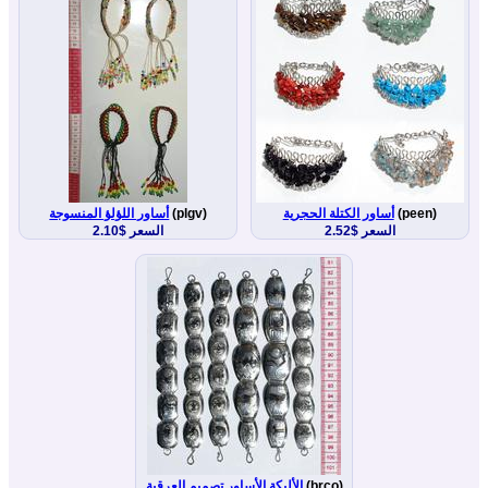
(peen)
أساور الكتلة الحجرية
(plgv)
أساور اللؤلؤ المنسوجة
السعر $2.52
السعر $2.10
(brco)
الألبكة الأساور تصميم العرقية