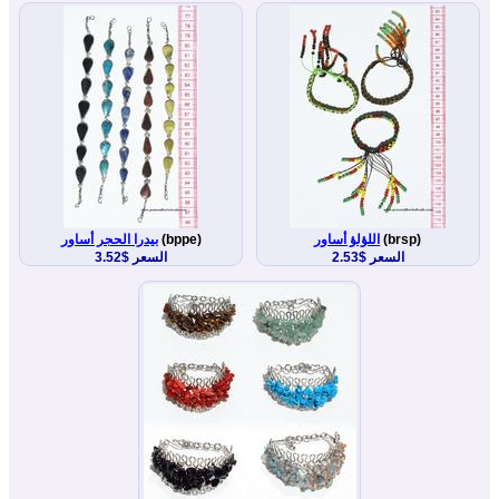
(brsp)
اللؤلؤ أساور
(bppe)
بيدرا الحجر أساور
السعر $2.53
السعر $3.52