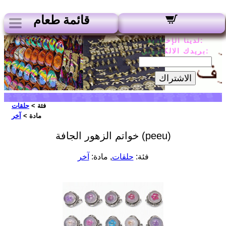
قائمة طعام
لدينا الإخبارية:
بريدك الالكتروني:
الاشتراك
فئة >
حلقات
مادة >
آخر
خواتم الزهور الجافة (peeu)
فئة:
حلقات
, مادة:
آخر