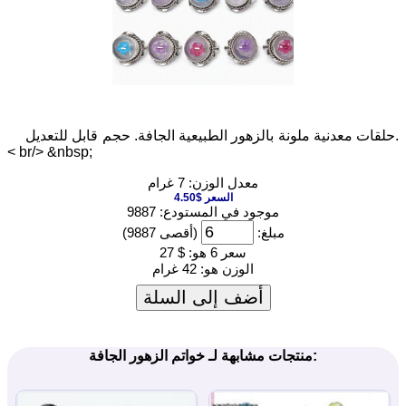
حلقات معدنية ملونة بالزهور الطبيعية الجافة. حجم قابل للتعديل.
< br/> &nbsp;
معدل الوزن: 7 غرام
السعر $4.50
موجود في المستودع: 9887
مبلغ:
(أقصى 9887)
سعر 6 هو:
$ 27
الوزن هو:
42 غرام
أضف إلى السلة
منتجات مشابهة لـ خواتم الزهور الجافة: