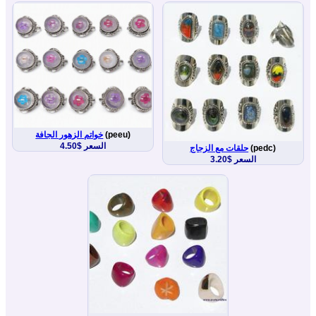
(peeu)
خواتم الزهور الجافة
السعر $4.50
(pedc)
حلقات مع الزجاج
السعر $3.20