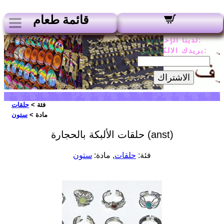
قائمة طعام
لدينا الإخبارية:
بريدك الالكتروني:
الاشتراك
فئة >
حلقات
مادة >
ستون
حلقات الألبكة بالحجارة (anst)
فئة:
حلقات
, مادة:
ستون