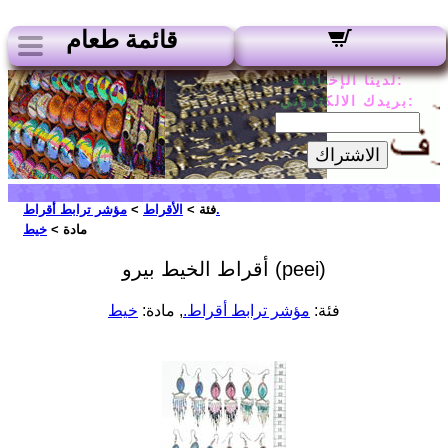
قائمة طعام
لدينا الإخبارية:
بريدك الالكتروني:
الاشتراك
مؤشر ترابط أقراط.
فئة >
الأقراط
>
مادة >
خيط
أقراط الخيط بيرو (peei)
فئة:
مؤشر ترابط أقراط.
, مادة:
خيط