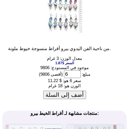
من ناحية الفن اليدوي بيرو أقراط منسوجة خيوط ملونة.
معدل الوزن: 3 غرام
السعر $1.87
موجود في المستودع: 9806
مبلغ:
(أقصى 9806)
سعر 6 هو:
$ 11.22
الوزن هو:
18 غرام
أضف إلى السلة
منتجات مشابهة لـ أقراط الخيط بيرو: