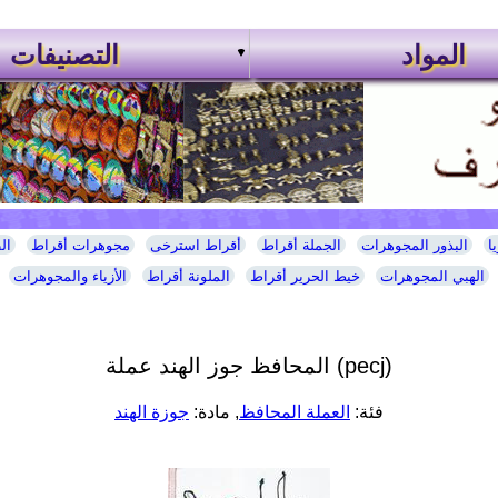
المواد
التصنيفات
ا
البذور المجوهرات
الجملة أقراط
أقراط استرخى
مجوهرات أقراط
ال
الهبي المجوهرات
خيط الحرير أقراط
الملونة أقراط
الأزياء والمجوهرات
المحافظ جوز الهند عملة (pecj)
فئة:
العملة المحافظ
, مادة:
جوزة الهند