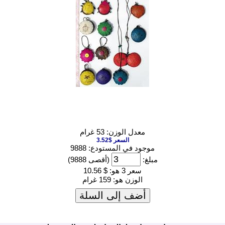
معدل الوزن: 53 غرام
السعر $3.52
موجود في المستودع: 9888
مبلغ:
(أقصى 9888)
سعر 3 هو:
$ 10.56
الوزن هو:
159 غرام
أضف إلى السلة