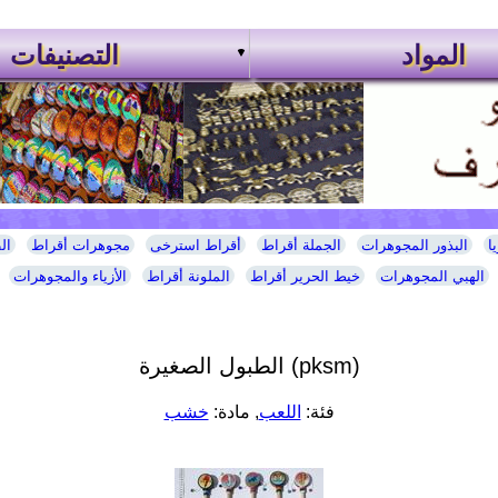
المواد
التصنيفات
ا
البذور المجوهرات
الجملة أقراط
أقراط استرخى
مجوهرات أقراط
ال
الهبي المجوهرات
خيط الحرير أقراط
الملونة أقراط
الأزياء والمجوهرات
الطبول الصغيرة (pksm)
فئة:
اللعب
, مادة:
خشب