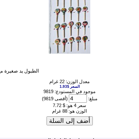
الطبول يد صغيرة مع
معدل الوزن: 22 غرام
السعر $1.93
موجود في المستودع: 9819
مبلغ:
(أقصى 9819)
سعر 4 هو:
$ 7.72
الوزن هو:
88 غرام
أضف إلى السلة