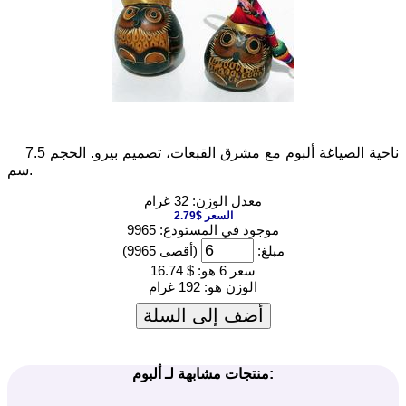
ناحية الصياغة ألبوم مع مشرق القبعات، تصميم بيرو. الحجم 7.5
سم.
معدل الوزن: 32 غرام
السعر $2.79
موجود في المستودع: 9965
مبلغ:
(أقصى 9965)
سعر 6 هو:
$ 16.74
الوزن هو:
192 غرام
أضف إلى السلة
منتجات مشابهة لـ ألبوم: