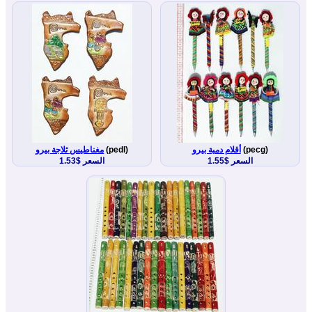
(pecg)
أقلام دمية بيرو
(pedl)
مغناطيس ثلاجة بيرو
السعر $1.55
السعر $1.53