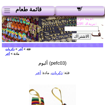
قائمة طعام
لدينا الإخبارية:
بريدك الالكتروني:
الاشتراك
فئة >
آخر
>
ذكريات
مادة >
آخر
ألبوم (pefc03)
فئة:
ذكريات
, مادة:
آخر