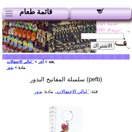
قائمة طعام
لدينا الإخبارية:
بريدك الالكتروني:
الاشتراك
' ليالي الاحتفالات.
فئة >
آخر
>
مادة >
بذور
سلسلة المفاتيح البذور (pefb)
فئة:
' ليالي الاحتفالات.
, مادة:
بذور