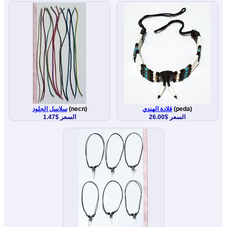
(peda)
قلادة الهندي
(necn)
سلاسل الجلود
السعر $26.00
السعر $1.47