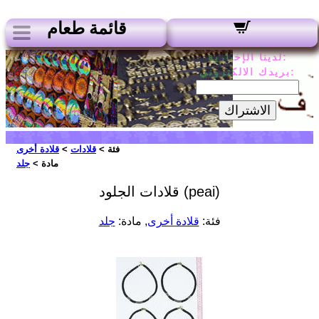
قائمة طعام
لدينا الإخبارية:
بريدك الالكتروني:
الاشتراك
فئة >
قلادات
>
قلادة أخرى
مادة >
جلد
قلادات الجلود (peai)
فئة:
قلادة أخرى
, مادة:
جلد