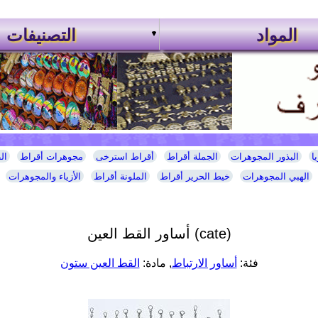
المواد
التصنيفات
ا
البذور المجوهرات
الجملة أقراط
أقراط استرخى
مجوهرات أقراط
ال
الهبي المجوهرات
خيط الحرير أقراط
الملونة أقراط
الأزياء والمجوهرات
أساور القط العين (cate)
فئة:
أساور الارتباط
, مادة:
القط العين ستون