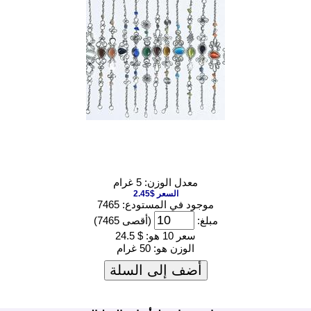
معدل الوزن: 5 غرام
السعر $2.45
موجود في المستودع: 7465
مبلغ:
(أقصى 7465)
سعر 10 هو:
$ 24.5
الوزن هو:
50 غرام
أضف إلى السلة