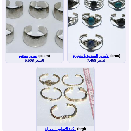
(brns)
الأساور المعدنية بالحجارة
(peem)
أساور معدنية
السعر $7.45
السعر $5.50
(brgl)
الكفة الأساور الصفراء