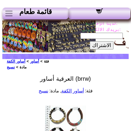
قائمة طعام
لدينا الإخبارية:
بريدك الالكتروني:
الاشتراك
فئة >
أساور
>
أساور الكفة
مادة >
نسيج
العرقية أساور (brrw)
فئة:
أساور الكفة
, مادة:
نسيج