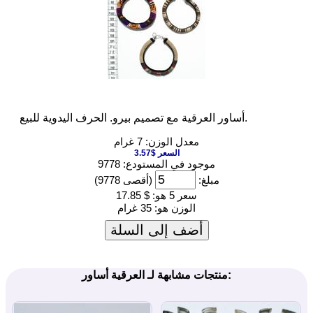
أساور العرقية مع تصميم بيرو. الحرف اليدوية للبيع.
معدل الوزن: 7 غرام
السعر $3.57
موجود في المستودع: 9778
مبلغ:
(أقصى 9778)
سعر 5 هو:
$ 17.85
الوزن هو:
35 غرام
أضف إلى السلة
منتجات مشابهة لـ العرقية أساور: