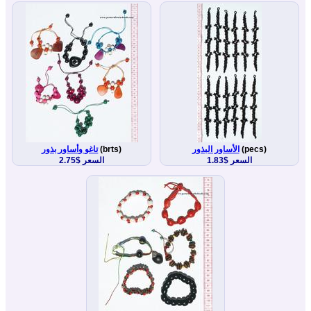
(pecs)
الأساور البذور
(brts)
تاغو وأساور بذور
السعر $1.83
السعر $2.75