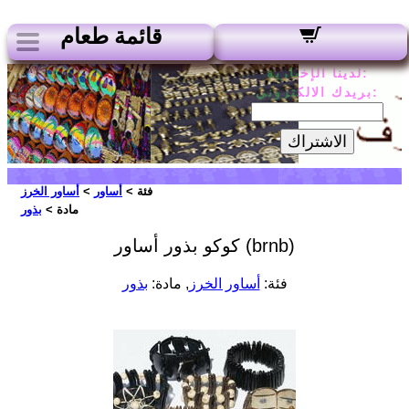
قائمة طعام
لدينا الإخبارية:
بريدك الالكتروني:
الاشتراك
فئة >
أساور
>
أساور الخرز
مادة >
بذور
كوكو بذور أساور (brnb)
فئة:
أساور الخرز
, مادة:
بذور